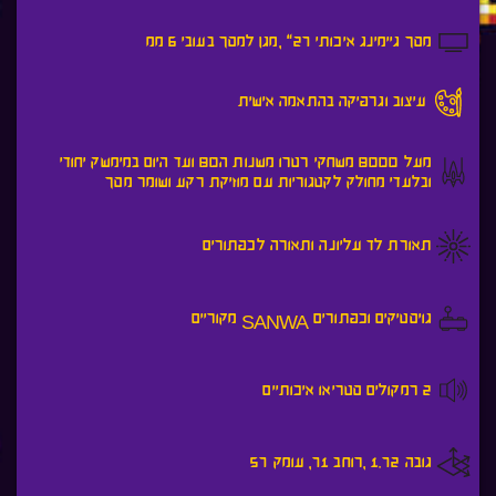
מסך גיימינג איכותי 27" ,מגן למסך בעובי 6 ממ
עיצוב וגרפיקה בהתאמה אישית
מעל 8000 משחקי רטרו משנות ה80 ועד היום במימשק יחודי
ובלעדי מחולק לקטגוריות עם מוזיקת רקע ושומר מסך
תאורת לד עליונה ותאורה לכפתורים
גויסטיקים וכפתורים SANWA מקוריים
2 רמקולים סטריאו איכותיים
גובה 1.72 ,רוחב 71, עומק 57